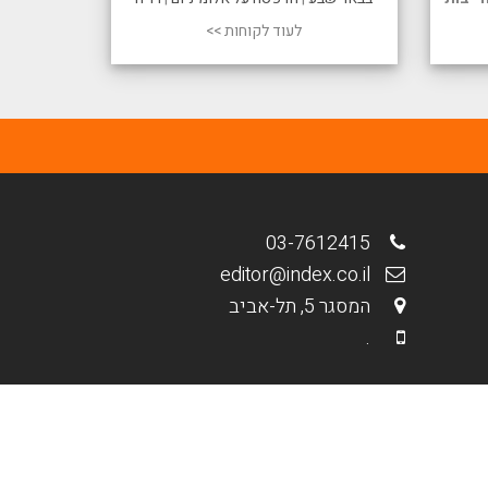
לעוד לקוחות >>
03-7612415
editor@index.co.il
המסגר 5, תל-אביב
.
מבית פולפאוור - בנייה וקידום אתרים