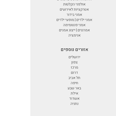
אולפני הקלטות
אטרקציות לאירועים
אמני בידור
אמני ילדים | מופעי ילדים
אמני פנטומימה
אמרגנים | ייצוג אמנים
אנימציה
אזורים נוספים
ירושלים
צפון
מרכז
דרום
תל אביב
חיפה
באר שבע
אילת
אשדוד
נתניה