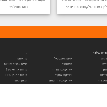
יך העבודה ולקוחות נבחרים >>
בואו נתחיל >>
ים שלנו
.
.
תונה
אופנה וטקסטיל
מי אנחנו
רית
דפוסגרף
בניית אתרים וחנויות
ון
אינדקס בר מצווה
קידום אורגני Seo
ירות
אינדקס עסקים
קידום ממומן PPC
סעדות
אינדקס בידור ובמה
תקנון האתר