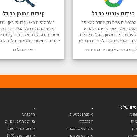
קידום אורגני בגוגל
קידום ממומן בגוגל
המומחים שלנו רק מחכה להצעיד
רוצה להיות ראשון בגוגל כאן ועכש
העסק שלך צעד קדימה ולהביא
קידום ממומן בגוגל הוא הדבר בשב
היות בדף הראשון בגוגל בביטויים
אתה תקבע את המילים והתקציב ואנו
טים. ראשון בגוגל = לקוחות חדשים
למקום הראשון בתוצאות גוגל.
בהתח
יך העבודה ולקוחות נבחרים >>
בואו נתחיל >>
ים שלנו
.
.
תונה
אופנה וטקסטיל
מי אנחנו
רית
דפוסגרף
בניית אתרים וחנויות
ון
אינדקס בר מצווה
קידום אורגני Seo
ירות
אינדקס עסקים
קידום ממומן PPC