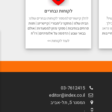
לקוחות נבחרים
יו?
להלן קישורים למספר לקוחות נבחרים שלנו:
ילך.
הבית שלנו
|
מתקני ג'ימבורי
|
קייטרינג
|
חנות
 נדאג
פרחים בנתיבות
|
ספקי מזון למסעדות
|
אולם
ייבות
בבאר שבע
|
הדפסה על אלומיניום
|
רו"ח
לעוד לקוחות >>
03-7612415
editor@index.co.il
המסגר 5, תל-אביב
.