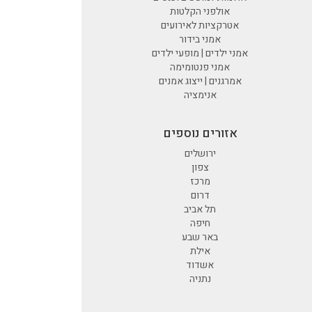
אולפני הקלטות
אטרקציות לאירועים
אמני בידור
אמני ילדים | מופעי ילדים
אמני פנטומימה
אמרגנים | ייצוג אמנים
אנימציה
אזורים נוספים
ירושלים
צפון
מרכז
דרום
תל אביב
חיפה
באר שבע
אילת
אשדוד
נתניה