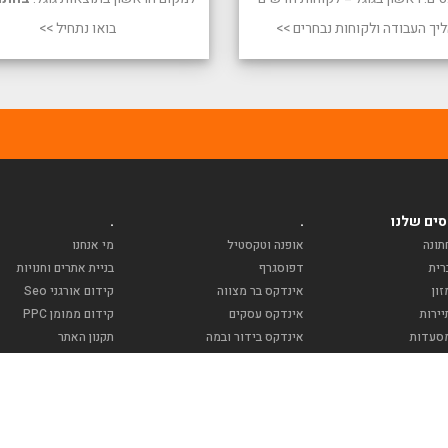
יך העבודה ולקוחות נבחרים >>
בואו נתחיל >>
ים שלנו
.
.
תונה
אופנה וטקסטיל
מי אנחנו
רית
דפוסגרף
בניית אתרים וחנויות
ון
אינדקס בר מצווה
קידום אורגני Seo
ירות
אינדקס עסקים
קידום ממומן PPC
סעדות
אינדקס בידור ובמה
תקנון האתר