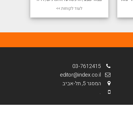
לעוד לקוחות >>
03-7612415
editor@index.co.il
המסגר 5, תל-אביב
.
מבית פולפאוור - בנייה וקידום אתרים