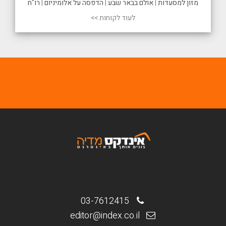
מזון למסעדות
|
אולם בבאר שבע
|
הדפסה על אלומיניום
|
רו"ח
לעוד לקוחות >>
03-7612415
editor@index.co.il