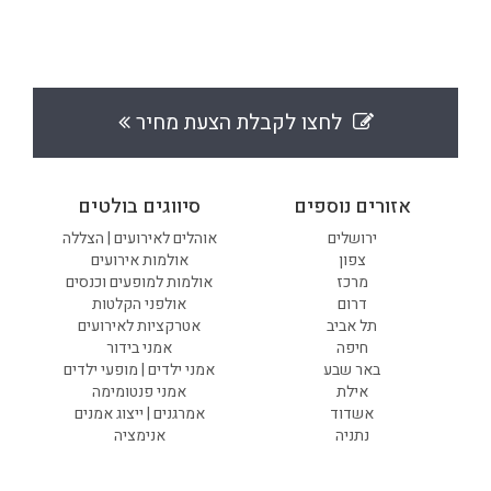
לחצו לקבלת הצעת מחיר
אזורים נוספים
סיווגים בולטים
ירושלים
אוהלים לאירועים | הצללה
צפון
אולמות אירועים
מרכז
אולמות למופעים וכנסים
דרום
אולפני הקלטות
תל אביב
אטרקציות לאירועים
חיפה
אמני בידור
באר שבע
אמני ילדים | מופעי ילדים
אילת
אמני פנטומימה
אשדוד
אמרגנים | ייצוג אמנים
נתניה
אנימציה