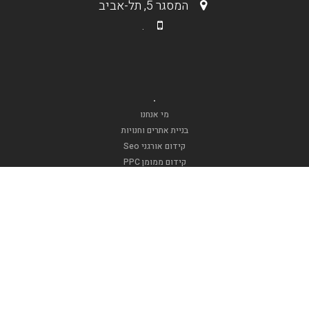
המסגר 5, תל-אביב
.
.
מי אנחנו
בניית אתרים וחנויות
קידום אורגני Seo
קידום ממומן PPC
תקנון האתר
.
אופנה וטקסטיל
דפוסגרף
אינדקס בר מצווה