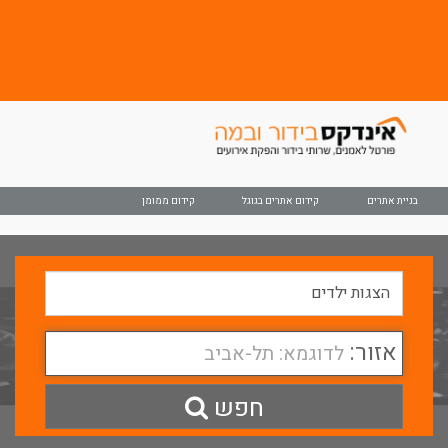
בניית אתרים
קידום אתרים בגוגל
קידום ממומן
אזור:
לדוגמא: תל-אביב
חפש