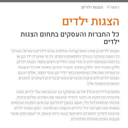
ראשי
הצגות ילדים
הצגות ילדים
כל החברות והעסקים בתחום הצגות
ילדים
הצגות ילדים הן אחת האטרקציות הגדולות שיש לילדים בישראל במהלך
כל השנה ובעיקר במהלך החופשים והחגים. כל מי שיש לו ילד בגן או
בכיתות הנמוכות יודע כי מדי שנה הילדים רואים מספר הצגות ילדים,
חלקן טובות יותר וחלקן פחות. משרד החינוך מאשר את כל ההצגות
הרשמיות ואת אלו המופיעות בפני ילדי הגן ובתי הספר, אולם יש גם
הצגות ילדים ללא פיקוח וההורים והמורים צריכים לשים לב לתכנים
המוצגים בהצגות אלה.
מופעים לילדים ובכלל אירוע שתפיקו ובו יש נוכחות של ילדים, הצגה
איכותית ומרתקת זה הדבר היחידי שיעשה את האירוע שלכם מיוחד,
איכותי ומתאים לכל גיל, חשוב כמובן להתייעץ עם איש הפקות המתאים
שאותו שכרתם לגבי גיל הילדים וההצגה המתאימה. ישנן הצגות ילדים
מרובות ולפיכך התחרות היא מאד קשה היות ובשוק זה ישנם המון אנשי
מקצוע שונים מגוונים ואיכותיים.