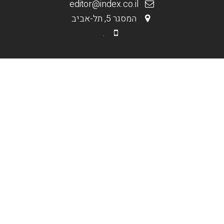
editor@index.co.il
המסגר 5, תל-אביב
.
.
מי אנחנו
בניית אתרים וחנויות
קידום אורגני Seo
קידום ממומן PPC
תקנון האתר
.
אופנה וטקסטיל