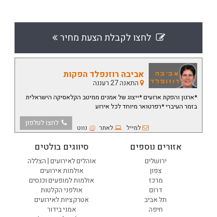
לחצו לקבלת הצעת מחיר
אביבה רוזנפלד הפקות
התאנה 27 רעננה
*ארגון והפקת ארועים *ייצוג של אמנים ממיטב הקלאסיקה הישראלית
בזמר העיברי *רפרטואר מיוחד לכל אירוע
לחצו לטלפון
למייל
לאתר
נווט
אזורים נוספים
סיווגים בולטים
ירושלים
אוהלים לאירועים | הצללה
צפון
אולמות אירועים
מרכז
אולמות למופעים וכנסים
דרום
אולפני הקלטות
תל אביב
אטרקציות לאירועים
חיפה
אמני בידור