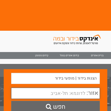
בניית אתרים
קידום אתרים בגוגל
קידום ממומן
אזור:
לדוגמא: תל-אביב
חפש