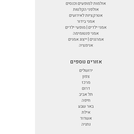
אולמות למופעים וכנסים
אולפני הקלטות
אטרקציות לאירועים
אמני בידור
אמני ילדים | מופעי ילדים
אמני פנטומימה
אמרגנים | ייצוג אמנים
אנימציה
אזורים נוספים
ירושלים
צפון
מרכז
דרום
תל אביב
חיפה
באר שבע
אילת
אשדוד
נתניה