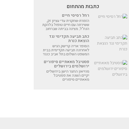
כתבות מהתחום
רחל רסיסי חיים
הזמרת-שחקנית עדי עציון זק,
ששירתה עם חיים טופול בלהקת
הנח"ל, מציגה בביתה שברחוב
ה' באייר 34 ביום רביעי 22.3
כתב תביעה תקדימי נגד
מונודרמה מרגשת, שבה היא
הוצאת כנרת
מתארת את מהלך חייה של רחל
הזמרת-שחקנית עדי עציון זק,
הסופר אריה קרישק הגיש
ששירתה עם חיים טופול בלהקת
לאחרונה תביעה תקדימית בבית
הנח"ל, מציגה בביתה שברחוב
המשפט השלום בתל אביב כנגד
ה' באייר 34 ביום רביעי 22.3
הוצאת כנרת, בגין "פגיעה
מונודרמה מרגשת, שבה היא
פסטיבל מאאתיים סיפורים
בזכויות היוצר" על ידי שימוש
מתארת את מהלך חייה של רחל
ירושלמים בירושלים
שלא כדין בשם של רומן שכתב
בשם-"שומר אמונים".
מוזיאון החצר הישן בירושלים
יקיים השנה את פסטיבל
מאאתיים סיפורים
ירושלמים-חגיגת סיפורים
ירושלמים, בתאריכים 8-11.8.22