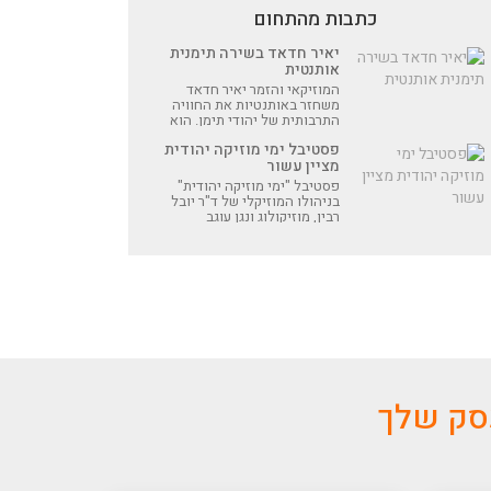
כתבות מהתחום
יאיר חדאד בשירה תימנית
אותנטית
המוזיקאי והזמר יאיר חדאד
משחזר באותנטיות את החוויה
התרבותית של יהודי תימן. הוא
למד תפילות שירים מסורתיים,
פסטיבל ימי מוזיקה יהודית
תירגם את המילים לעברית
מציין עשור
ועיבד את השירים, התאים כלי
נגינה וייצר מוזיקה לשירה
פסטיבל "ימי מוזיקה יהודית"
נפלאה שנשכחה
בניהולו המוזיקלי של ד"ר יובל
רבין, מוזיקולוג ונגן עוגב
בינלאומי, בשיתוף המחלקה
למוזיקה ומרכז דהאן
באוניברסיטת בר-אילן יתקיים
השנה הן פיזית והן דיגיטלית
עסק שלך