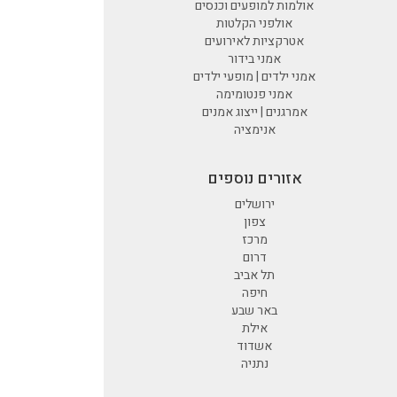
אולמות למופעים וכנסים
אולפני הקלטות
אטרקציות לאירועים
אמני בידור
אמני ילדים | מופעי ילדים
אמני פנטומימה
אמרגנים | ייצוג אמנים
אנימציה
אזורים נוספים
ירושלים
צפון
מרכז
דרום
תל אביב
חיפה
באר שבע
אילת
אשדוד
נתניה