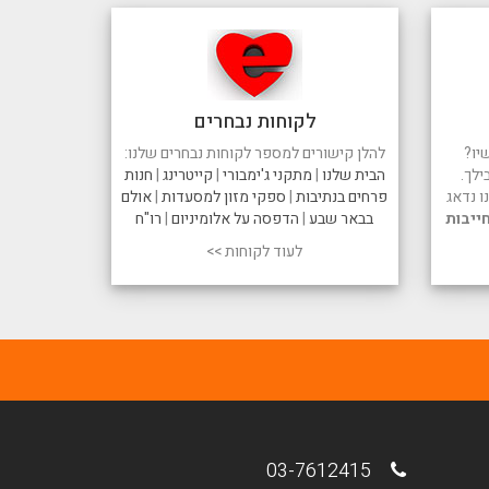
לקוחות נבחרים
יו?
להלן קישורים למספר לקוחות נבחרים שלנו:
ילך.
הבית שלנו
|
מתקני ג'ימבורי
|
קייטרינג
|
חנות
 נדאג
פרחים בנתיבות
|
ספקי מזון למסעדות
|
אולם
ייבות
בבאר שבע
|
הדפסה על אלומיניום
|
רו"ח
לעוד לקוחות >>
03-7612415