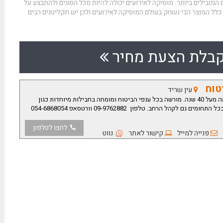
המובילים ביותר. מוסיקה לאירועים יכולה להיות מכל הסוגים ולהתבצע על
 כלל המוצר הכי נשחק בעולם המוסיקה לאירועים ולכן יש תקליטנים רבים
בלת הצעת מחיר
יטוח
עין שריד
ה"אבא" של האמנים ומקצועות הבמה מעל 40 שנה. מורשה בכל ענפי הביטוח ומומחה בחבילות מיוחדות כגון
בכל התחומים גם לקהל הרחב
.
טלפון 09-9762882 וורטסאפ 054-6868054
לחצו לטלפון
פנייה למייל
קישור לאתר
נווט